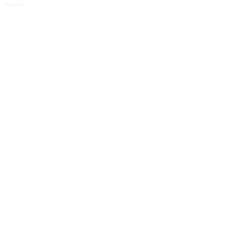
Bagikan