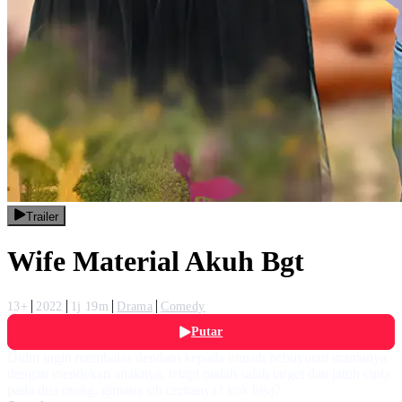
Trailer
Wife Material Akuh Bgt
13+
2022
1j 19m
Drama
Comedy
Putar
Didin ingin membalas dendam kepada musuh bebuyutan mamanya
dengan mendekati anaknya, tetapi malah salah target dan jatuh cinta
pada dua orang, gimana sih ceritanya? kok bisa?