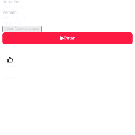
Sutradara:
Otoy Witoyo
Pemain:
Ridho Illahi
,
Andi Viola
Lihat Selengkapnya
Putar
Daftarku
Beri Nilai
Bagikan