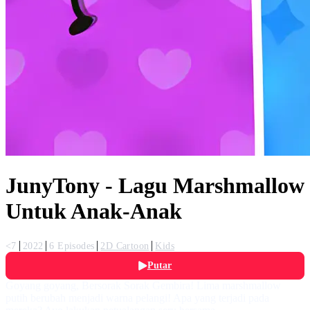
JunyTony - Lagu Marshmallow
Untuk Anak-Anak
<7
2022
6 Episodes
2D Cartoon
Kids
Putar
Goyang goyang, Bersorak Sorak Gembira! Lima marshmallow
putih berubah menjadi warna pelangi! Apa yang terjadi pada