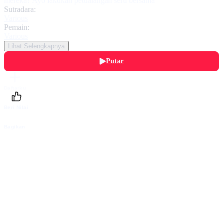
mereka? Ayo lakukan petualangan seru bersama
Sutradara:
Various
Pemain:
Various
Lihat Selengkapnya
Putar
Daftarku
Beri Nilai
Bagikan