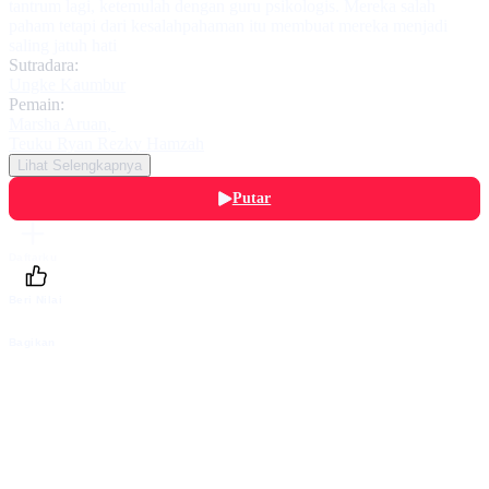
tantrum lagi, ketemulah dengan guru psikologis. Mereka salah
paham tetapi dari kesalahpahaman itu membuat mereka menjadi
saling jatuh hati
Sutradara:
Ungke Kaumbur
Pemain:
Marsha Aruan
,
Teuku Ryan Rezky Hamzah
Lihat Selengkapnya
Putar
Daftarku
Beri Nilai
Bagikan