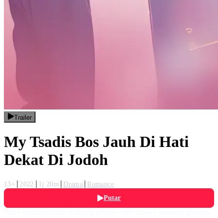
Trailer
My Tsadis Bos Jauh Di Hati
Dekat Di Jodoh
13+
2022
1j 20m
Drama
Romance
Putar
Polisi berstatus duda bingung gimana cara supaya anaknya ga kena