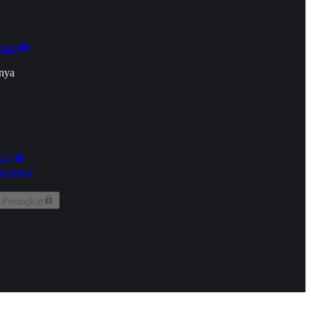
onan
nya
kun
aringan
 Perangkat