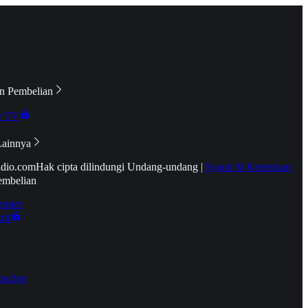
n Pembelian
e TV
Lainnya
idio.com
Hak cipta dilindungi Undang-undang
|
Syarat & Ketentuan
embelian
emier
tif
oucher