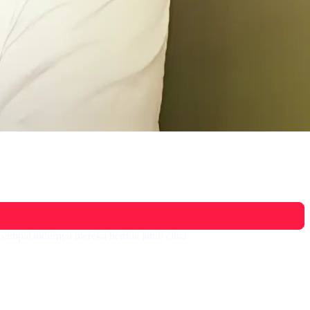
sampai akhirnya mereka berdua jatuh cinta