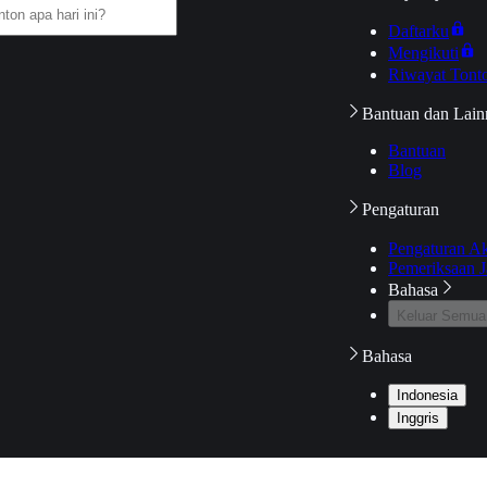
Daftarku
Mengikuti
Riwayat Tont
Bantuan dan Lain
Bantuan
Blog
Pengaturan
Pengaturan A
Pemeriksaan J
Bahasa
Keluar Semua
Bahasa
Indonesia
Inggris