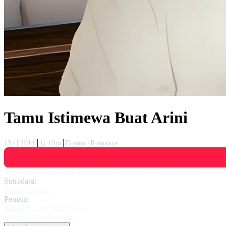
Tamu Istimewa Buat Arini
13+
2014
1j 19m
Drama
Romance
Arini adalah model dia kedatangan tamu teman papanya yang belum pe
Sutradara:
Raam Punjabi
Pemain:
Ririn Dwi Ariyanti Noto
,
Mischa Chandrawinata