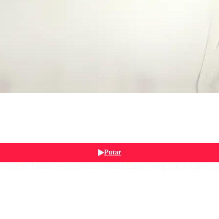
Putar
rnah ke Jakarta, Arini harus membawa Gilang setiap kali pemotretan, 