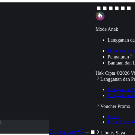
Mode Anak
Langganan da
Hubungkan k
Pengaturan
Bantuan dan 
Hak Cipta ©2026 V
Langganan dan P
Langganan Pr
Langganan Ak
Voucher Promo
Promo
Pakai Kode V
i
Langganan
···
Library Saya