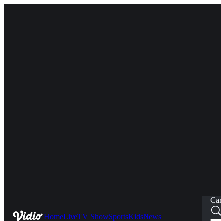
Car
Home
Live
TV Show
Sports
Kids
News