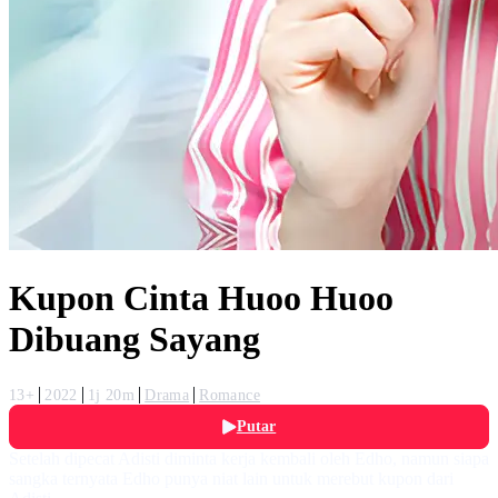
Kupon Cinta Huoo Huoo
Dibuang Sayang
13+
2022
1j 20m
Drama
Romance
Putar
Setelah dipecat Adisti diminta kerja kembali oleh Edho, namun siapa
sangka ternyata Edho punya niat lain untuk merebut kupon dari