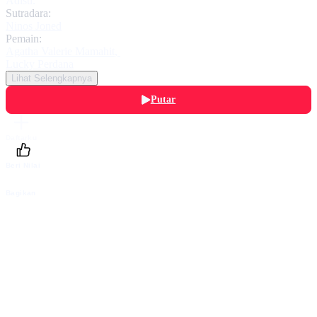
Adisti.
Sutradara:
Ninos Joned
Pemain:
Agatha Valerie Mamahit
,
Lucky Perdana
Lihat Selengkapnya
Putar
Daftarku
Beri Nilai
Bagikan