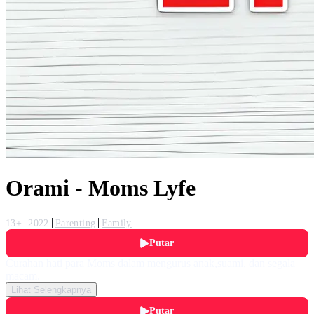
Orami - Moms Lyfe
13+
2022
Parenting
Family
Putar
Curahan hati para Moms dalam mengurus anak,suami, dan segala
macam.
Lihat Selengkapnya
Putar