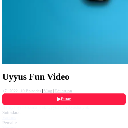
Uyyus Fun Video
<7
2022
10 Episodes
Vlog
Education
Putar
Bernyanyi bersama Kak Uyyus dan Ayasha yuk!
Sutradara:
Various
Pemain:
Various