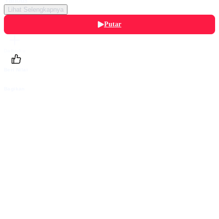
Lihat Selengkapnya
Putar
Daftarku
Beri Nilai
Bagikan