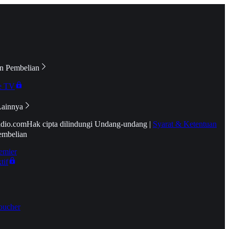
n Pembelian
e TV
Lainnya
idio.com
Hak cipta dilindungi Undang-undang
|
Syarat & Ketentuan
embelian
emier
tif
oucher