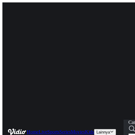
Car
Home
Live
Sports
Series
Movies
Kids
Lainnya