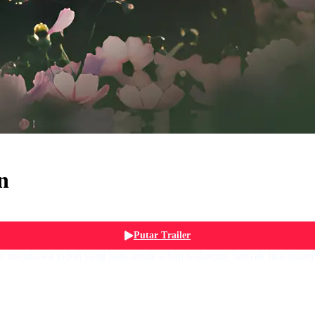
n
Putar Trailer
pi membawa jodoh yang baik untuk arhan walaupun banyak lika-likun