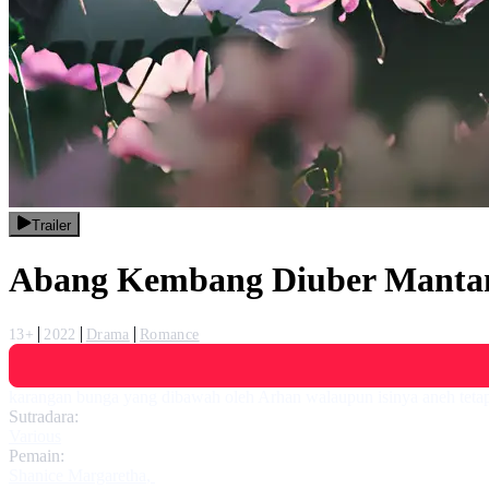
Trailer
Abang Kembang Diuber Manta
13+
2022
Drama
Romance
karangan bunga yang dibawah oleh Arhan walaupun isinya aneh teta
Sutradara:
Various
Pemain:
Shanice Margaretha
,