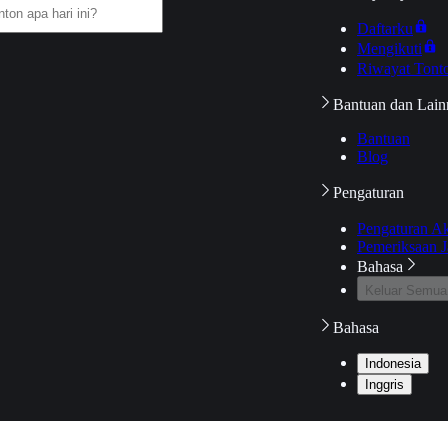
Daftarku
Mengikuti
Riwayat Tont
Bantuan dan Lain
Bantuan
Blog
Pengaturan
Pengaturan A
Pemeriksaan J
Bahasa
Keluar Semua
Bahasa
Indonesia
Inggris