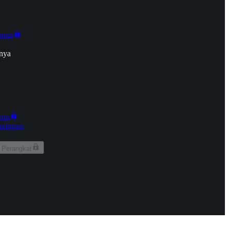
onan
nya
kun
aringan
 Perangkat