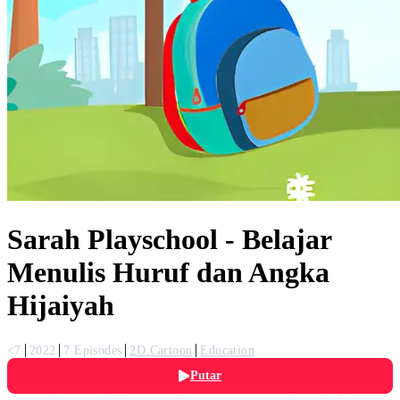
Sarah Playschool - Belajar
Menulis Huruf dan Angka
Hijaiyah
<7
2022
7 Episodes
2D Cartoon
Education
Putar