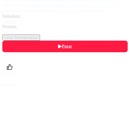
Kumpulan seri video animasi (tanpa musik) yang menarik dan
edukatif untuk mengenalkan anak-anak huruf dan angka Hijaiyah,
cara menulis dan mengeja kata hingga bisa membacanya.
Sutradara:
Various
Pemain:
Various
Lihat Selengkapnya
Putar
Daftarku
Beri Nilai
Bagikan