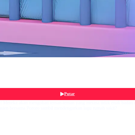
Putar
r! Mereka akan mengobati teman-teman yang merasa tidak enak badan d
 pasien bersama Pororo sambil mendengarkan lagu rumah sakit?