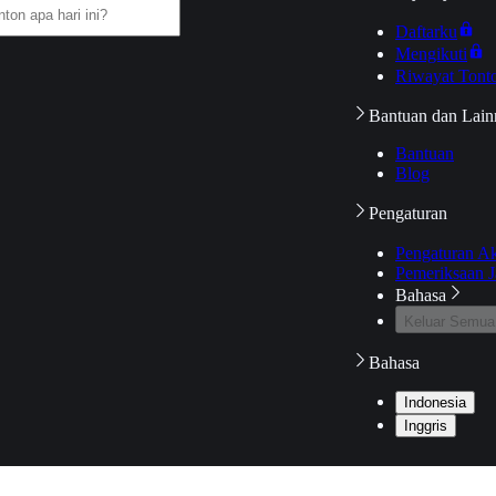
Daftarku
Mengikuti
Riwayat Tont
Bantuan dan Lain
Bantuan
Blog
Pengaturan
Pengaturan A
Pemeriksaan J
Bahasa
Keluar Semua
Bahasa
Indonesia
Inggris