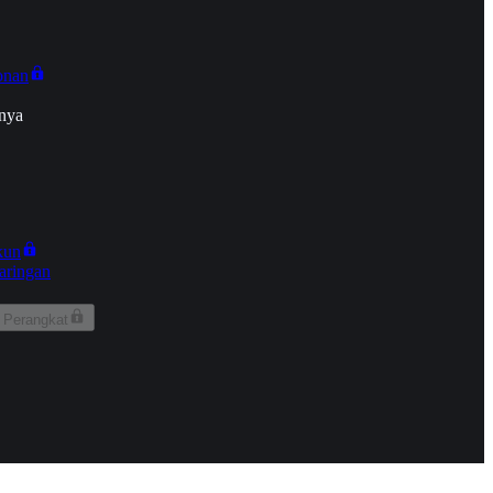
onan
nya
kun
aringan
 Perangkat