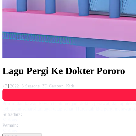
Lagu Pergi Ke Dokter Pororo
<7
2022
3 Seasons
3D Cartoon
Kids
Pororo dan kawan-kawan telah menjadi dokter, perawat, dan apoteke
kebiasaan sehari-hari agar tetap sehat! Haruskah kita pergi merawat
Sutradara:
Various
Pemain:
Various