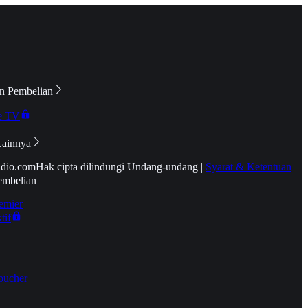
n Pembelian
e TV
Lainnya
idio.com
Hak cipta dilindungi Undang-undang
|
Syarat & Ketentuan
embelian
emier
tif
oucher