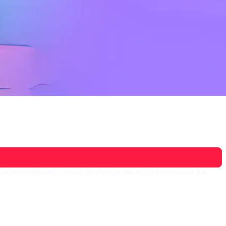
an meresepkannya. Anda bisa belajar tentang alat perawatan dan