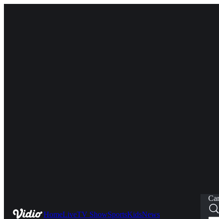
Car
Home
Live
TV Show
Sports
Kids
News