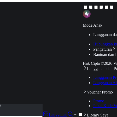
Mode Anak
Langganan da
Hubungkan k
Pengaturan
Bantuan dan 
Hak Cipta ©2026 V
Langganan dan P
Langganan Pr
Langganan Ak
Voucher Promo
Promo
Pakai Kode V
i
Langganan
···
Library Saya