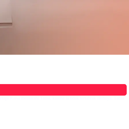
 tetapi Raisa memarahi Tama, karena ia tidak tertabrak olehnya. Tama