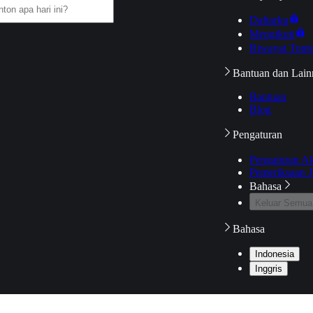
Daftarku
Mengikuti
Riwayat Tont
Bantuan dan Lain
Bantuan
Blog
Pengaturan
Pengaturan A
Pemeriksaan J
Bahasa
Keluar Semua
Bahasa
Indonesia
Inggris