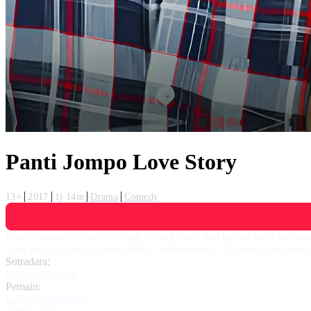
Panti Jompo Love Story
13+
2017
1j 14m
Drama
Comedy
Raisa (Larasati Nugroho) yang sedang patah hati karena baru saja put
yang bingung dengan sikap Raisa, memarahinya. Namun Raisa menin
Sutradara:
Lasja S Susatyo
Pemain:
Larasati Nugroho
,