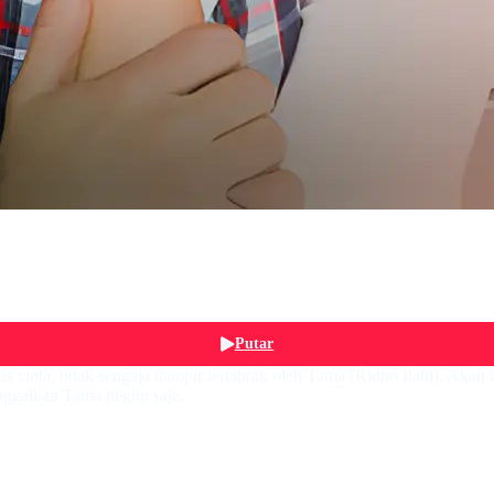
Putar
us cinta, tidak sengaja hampir tertabrak oleh Tama (Ridho Ilahi). Akan
ggalkan Tama begitu saja.