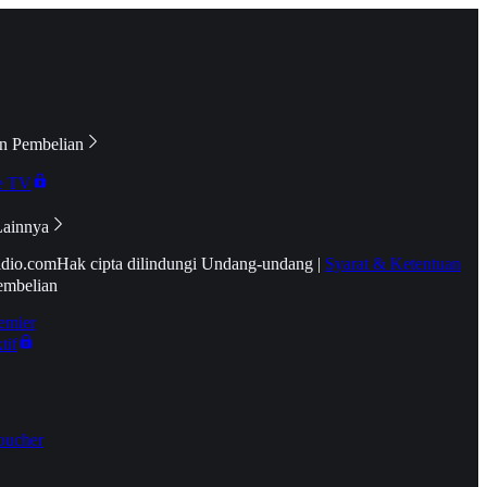
n Pembelian
e TV
Lainnya
idio.com
Hak cipta dilindungi Undang-undang
|
Syarat & Ketentuan
embelian
emier
tif
oucher