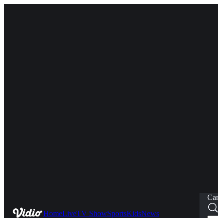
Car
Home
Live
TV Show
Sports
Kids
News