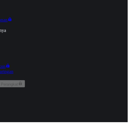
onan
nya
kun
aringan
 Perangkat