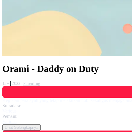
Orami - Daddy on Duty
13+
2022
Parenting
Kegiatan para ayah yang tetap melakukan hobi sekaligus menjaga an
Sutradara:
Various
Pemain:
Various
Lihat Selengkapnya