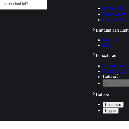
Daftarku
Mengikuti
Riwayat Tont
Bantuan dan Lain
Bantuan
Blog
Pengaturan
Pengaturan A
Pemeriksaan J
Bahasa
Keluar Semua
Bahasa
Indonesia
Inggris