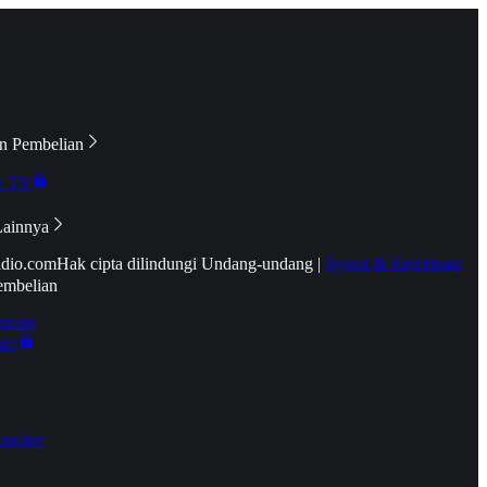
n Pembelian
e TV
Lainnya
idio.com
Hak cipta dilindungi Undang-undang
|
Syarat & Ketentuan
embelian
emier
tif
oucher