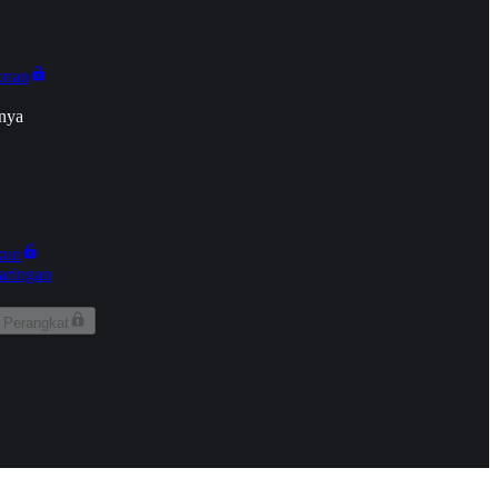
onan
nya
kun
aringan
 Perangkat