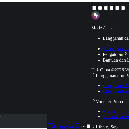
Mode Anak
Langganan da
Hubungkan k
Pengaturan
Bantuan dan 
Hak Cipta ©2026 V
Langganan dan P
Langganan Pr
Langganan Ak
Voucher Promo
Promo
Pakai Kode V
i
Langganan
···
Library Saya