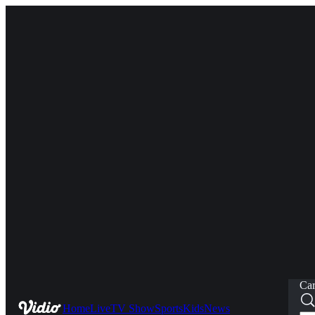
Car
Home
Live
TV Show
Sports
Kids
News