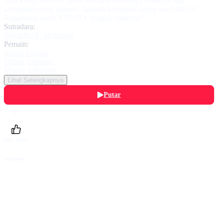
diuji ketika DIMAS harus memilih antaranya cintanya atau
keinginan orang tuanya? Apakah keinginan orang tua DIMAS?
Bagaimana nasib YUNITA dengan cintanya?
Sutradara:
Winaldha E. Melalatoa
Pemain:
Yunita Siregar
,
Dimas Andrean
,
Maudy Effrosina
Lihat Selengkapnya
Putar
Daftarku
Beri Nilai
Bagikan