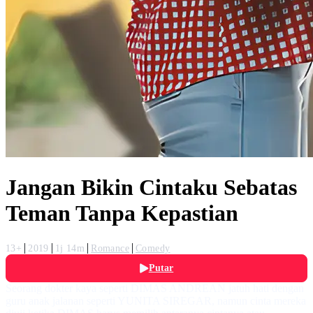
Jangan Bikin Cintaku Sebatas
Teman Tanpa Kepastian
13+
2019
1j 14m
Romance
Comedy
Putar
Seorang dokter kaya seperti DIMAS ANDREAN jatuh hati dengan
guru anak jalanan seperti YUNITA SIREGAR, namun cinta mereka