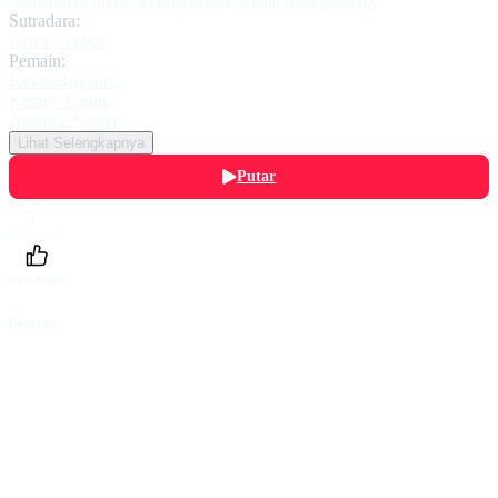
saingannya untuk mendapatkan kepala desa ganteng.
Sutradara:
Ariya Achbar
Pemain:
Kevin Royano
,
Kenny Austin
,
Amanda Salma
Lihat Selengkapnya
Putar
Daftarku
Beri Nilai
Bagikan