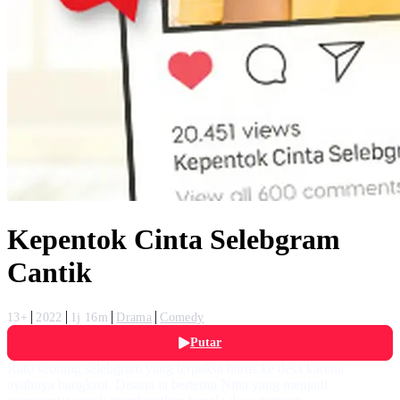
Kepentok Cinta Selebgram
Cantik
13+
2022
1j 16m
Drama
Comedy
Putar
Ratu seorang selebgram yang terpaksa harus ke desa karena
ayahnya bangkrut. Disana ia bertemu Nina yang menjadi