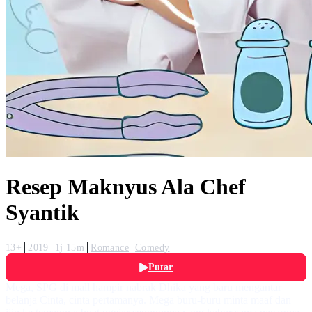
Resep Maknyus Ala Chef
Syantik
13+
2019
1j 15m
Romance
Comedy
Putar
Mega, SPG di mall hampir nabrak Dhika yang baru mengantar
belanja Cinta, cinta pertamanya. Mega buru-buru minta maaf dan