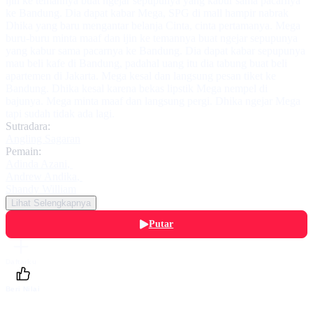
ijin ke temannya buat ngejar sepupunya yang kabur sama pacarnya
ke Bandung. Dia dapat kabar Mega, SPG di mall hampir nabrak
Dhika yang baru mengantar belanja Cinta, cinta pertamanya. Mega
buru-buru minta maaf dan ijin ke temannya buat ngejar sepupunya
yang kabur sama pacarnya ke Bandung. Dia dapat kabar sepupunya
mau beli kafe di Bandung, padahal uang itu dia tabung buat beli
apartemen di Jakarta. Mega kesal dan langsung pesan tiket ke
Bandung. Dhika kesal karena bekas lipstik Mega nempel di
bajunya. Mega minta maaf dan langsung pergi. Dhika ngejar Mega
tapi sudah tidak ada lagi.
Sutradara:
Angling Sagaran
Pemain:
Adinda Azani
,
Andrew Andika
,
Shandy William
Lihat Selengkapnya
Putar
Daftarku
Beri Nilai