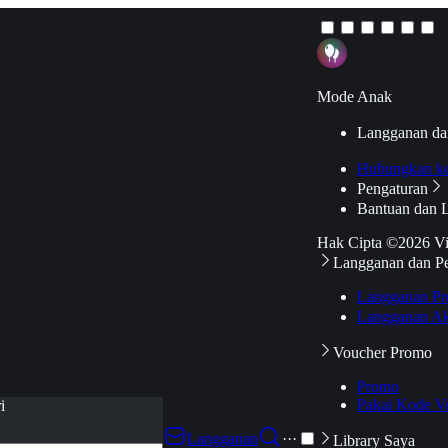
Mode Anak
Langganan da
Hubungkan k
Pengaturan
Bantuan dan 
Hak Cipta ©2026 V
Langganan dan P
Langganan Pr
Langganan Ak
Voucher Promo
Promo
Pakai Kode V
i
Langganan
···
Library Saya