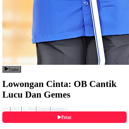
Trailer
Lowongan Cinta: OB Cantik
Lucu Dan Gemes
13+
2022
1j 18m
Drama
Romance
Putar
Lowongan kerja untuk Lilis di cewek cantik kembang desa? Pasti