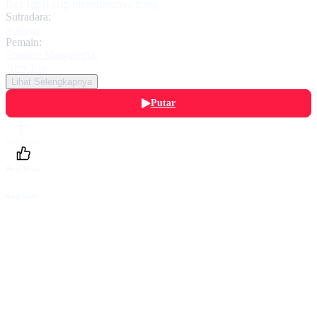
Bos Iqbal siap menerimanya dong
Sutradara:
Various
Pemain:
Shanice Margaretha
,
Alex Rio
Lihat Selengkapnya
Putar
Daftarku
Beri Nilai
Bagikan