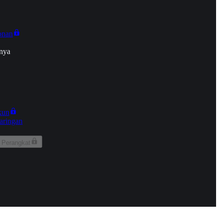
onan
nya
kun
aringan
 Perangkat