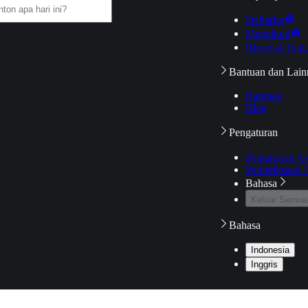
Daftarku
Mengikuti
Riwayat Tont
Bantuan dan Lain
Bantuan
Blog
Pengaturan
Pengaturan A
Pemeriksaan J
Bahasa
Keluar Semua
Bahasa
Indonesia
Inggris