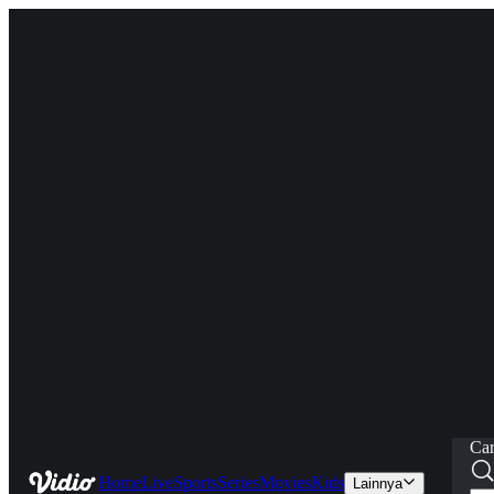
Car
Home
Live
Sports
Series
Movies
Kids
Lainnya