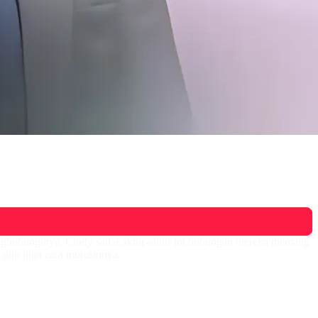
enghubunginya, Cindy sadar akhir-akhir ini hubungan mereka memang
 gitu juga cara mutusinnya.