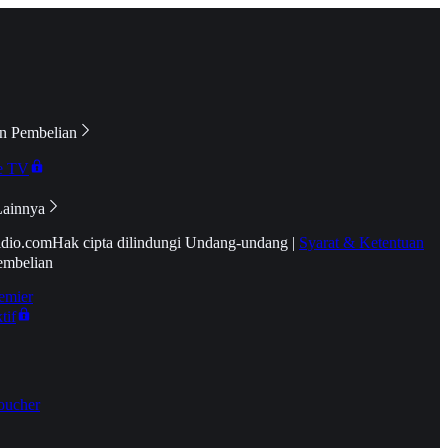
n Pembelian
e TV
Lainnya
idio.com
Hak cipta dilindungi Undang-undang
|
Syarat & Ketentuan
embelian
emier
tif
oucher