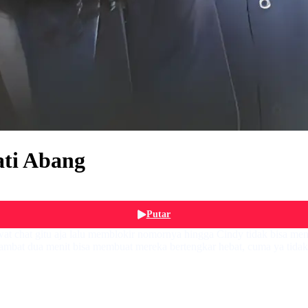
ti Abang
Putar
wat chat gitu aja lalu memblokir nomornya hingga Cindy tidak bisa m
rlambat dua menit bisa membuat mereka bertengkar hebat, cuma ya tidak