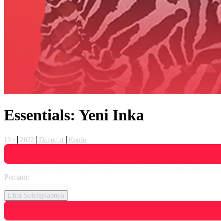
Essentials: Yeni Inka
13+
2022
Dangdut
Koplo
"Wong kangen ngene rasane, bisane mung nyawang, mati-matian aku m
Pemain:
Yeni Inka Novitasari
Lihat Selengkapnya