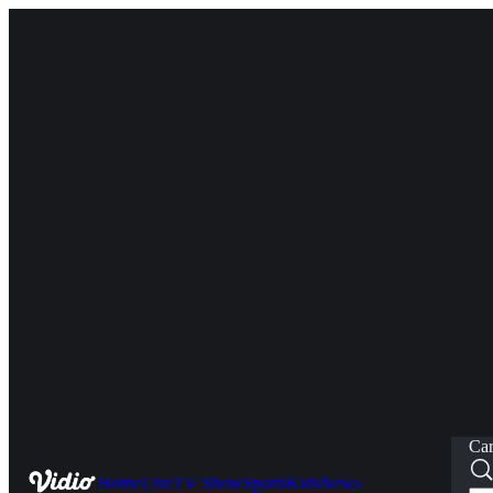
Car
Home
Live
TV Show
Sports
Kids
News