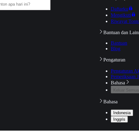
Daftarku
Mengikuti
Riwayat Tont
Bantuan dan Lain
Bantuan
Blog
Pengaturan
Pengaturan A
Pemeriksaan J
Bahasa
Keluar Semua
Bahasa
Indonesia
Inggris