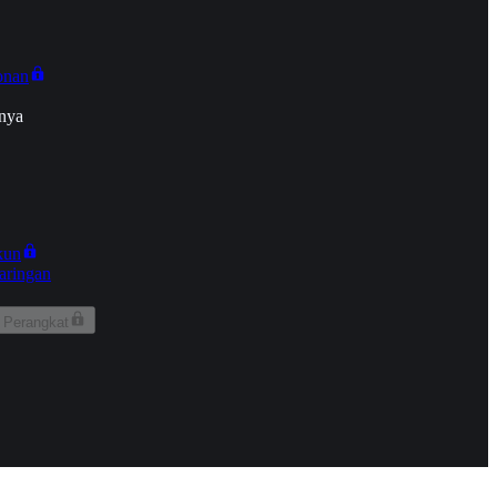
onan
nya
kun
aringan
 Perangkat