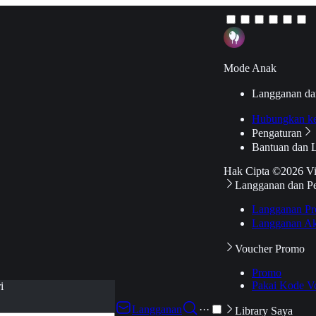
Mode Anak
Langganan da
Hubungkan k
Pengaturan
Bantuan dan 
Hak Cipta ©2026 V
Langganan dan P
Langganan Pr
Langganan Ak
Voucher Promo
Promo
Pakai Kode V
i
Langganan
···
Library Saya