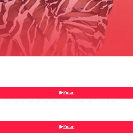
Putar
encintaimu, namun kau tetap pergi tinggalkanku" - Yeni Inka
Putar