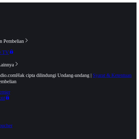
n Pembelian
e TV
Lainnya
idio.com
Hak cipta dilindungi Undang-undang
|
Syarat & Ketentuan
embelian
emier
tif
oucher