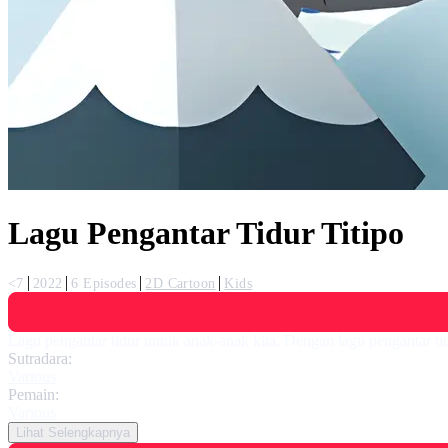
Lagu Pengantar Tidur Titipo
<7
2022
6 Episodes
2D Cartoon
Kids
Lagu pengantar tidur untuk anak-anak kita. Dengan lagu pengantar tidur
Sutradara:
Various
Pemain:
Various
Lihat Selengkapnya