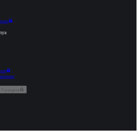
onan
nya
kun
aringan
 Perangkat