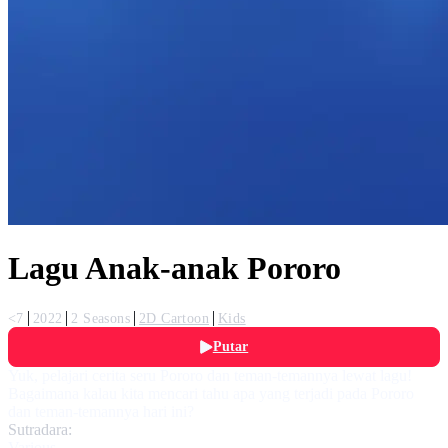
Lagu Anak-anak Pororo
<7
2022
2 Seasons
2D Cartoon
Kids
Putar
Yuk, pelajari cerita seru Pororo dan teman-temannya lewat lagu!
Bagaimana kalau kita mencari tahu apa yang terjadi pada Pororo
dan teman-temannya hari ini?
Sutradara:
Various