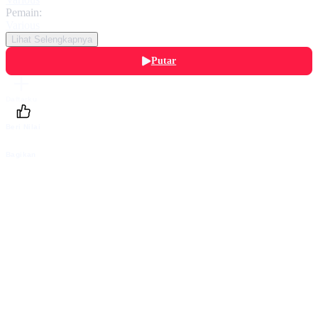
Pemain:
Various
Lihat Selengkapnya
Putar
Daftarku
Beri Nilai
Bagikan