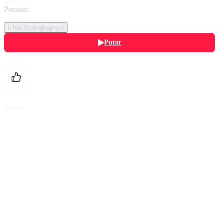
Various
Pemain:
Various
Lihat Selengkapnya
Putar
Daftarku
Beri Nilai
Bagikan