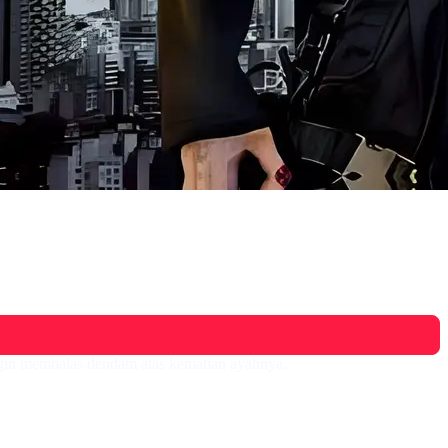
gin membalas dendam atas kematian ayahnya.