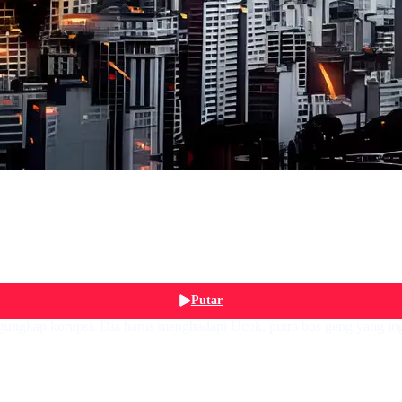
Putar
ungkap korupsi. Dia harus menghadapi Ucok, putra bos geng yang in