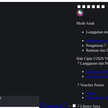
Mode Anak
Langganan da
Hubungkan k
Pengaturan
Bantuan dan 
Hak Cipta ©2026 V
Langganan dan P
Langganan Pr
Langganan Ak
Voucher Promo
Promo
Pakai Kode V
i
Langganan
···
Library Saya