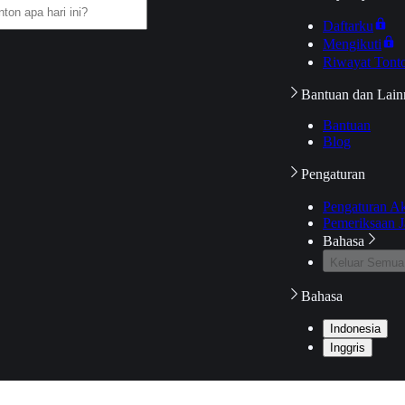
Daftarku
Mengikuti
Riwayat Tont
Bantuan dan Lain
Bantuan
Blog
Pengaturan
Pengaturan A
Pemeriksaan J
Bahasa
Keluar Semua
Bahasa
Indonesia
Inggris