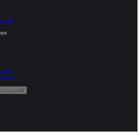
onan
nya
kun
aringan
 Perangkat