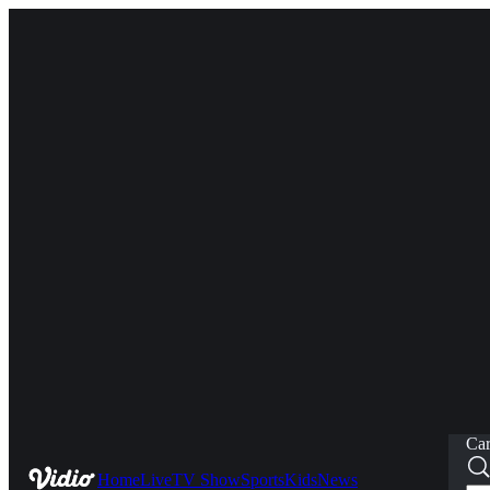
Car
Home
Live
TV Show
Sports
Kids
News