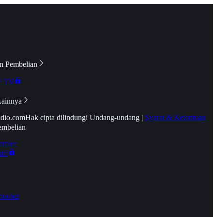
n Pembelian
e TV
Lainnya
idio.com
Hak cipta dilindungi Undang-undang
|
Syarat & Ketentuan
embelian
emier
tif
oucher