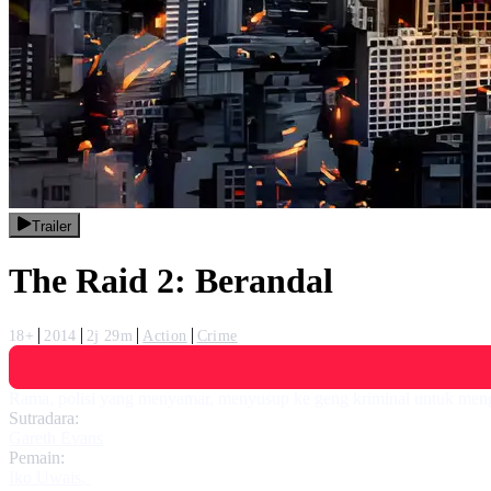
Trailer
The Raid 2: Berandal
18+
2014
2j 29m
Action
Crime
Rama, polisi yang menyamar, menyusup ke geng kriminal untuk meng
Sutradara:
Gareth Evans
Pemain:
Iko Uwais
,