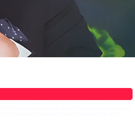
dan konten youtubenya viral dan karier keartisannya makin melejit,
. Mika nampar Doni dan minta putus. Doni malah senang sejak lama
 sendiri yang terus mengejarnya. Lalu mereka pun pergi sambil