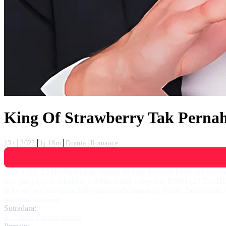
King Of Strawberry Tak Pernah
13+
2022
1j 18m
Drama
Romance
MIKA (22 TAHUN) sengaja datang ke kafe bersama beberapa wartawan 
tapi yang terjadi sebaliknya. Mika malah mergokin DONI (25 TAHU
ia bosan pacaran sama Mika artis modal tampang doang. Sinta minta
gandengan mesra.
Sutradara:
Ir. Chand Parwez Servia