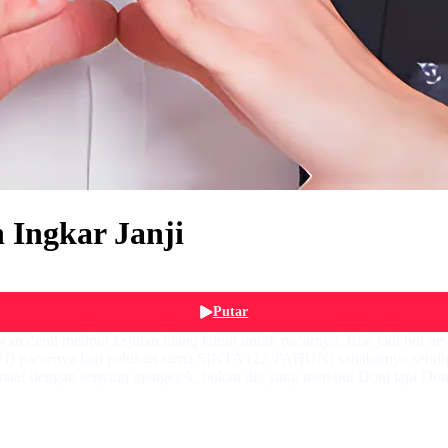
 Ingkar Janji
Putar
demi meliput kejutan ulang tahun untuk pacarnya. Biar jadi hot news 
N) pacarnya lagi pelukan sama SINTA (22 TAHUN) sahabatnya sendiri
 maaf dengan senyum mengejek, bukan dia yang merebut Doni tapi Doni