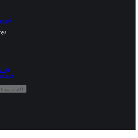
onan
nya
kun
aringan
 Perangkat