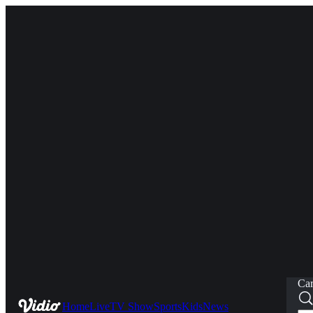
Car
Home
Live
TV Show
Sports
Kids
News