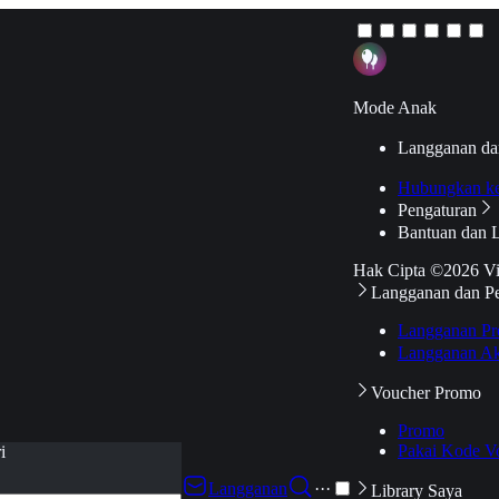
Mode Anak
Langganan da
Hubungkan k
Pengaturan
Bantuan dan 
Hak Cipta ©2026 V
Langganan dan P
Langganan Pr
Langganan Ak
Voucher Promo
Promo
Pakai Kode V
i
Langganan
···
Library Saya