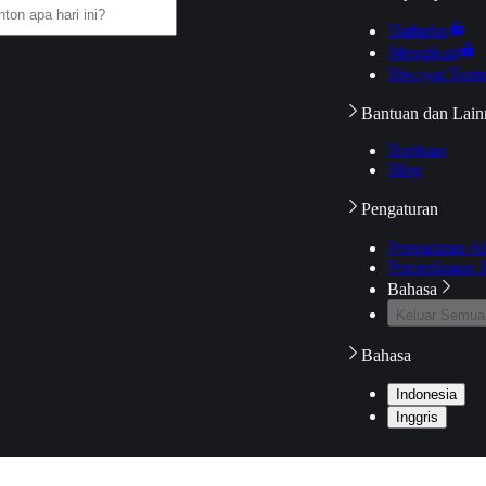
Daftarku
Mengikuti
Riwayat Tont
Bantuan dan Lain
Bantuan
Blog
Pengaturan
Pengaturan A
Pemeriksaan J
Bahasa
Keluar Semua
Bahasa
Indonesia
Inggris