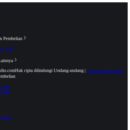
n Pembelian
e TV
Lainnya
idio.com
Hak cipta dilindungi Undang-undang
|
Syarat & Ketentuan
embelian
emier
tif
oucher