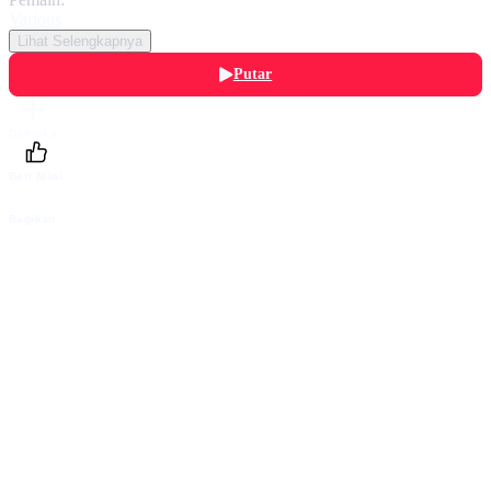
Various
Lihat Selengkapnya
Putar
Daftarku
Beri Nilai
Bagikan