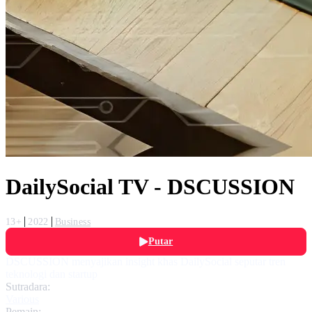
DailySocial TV - DSCUSSION
13+
2022
Business
Putar
DSCUSSION menyajikan insight khas DailySocial seputar tren
teknologi dan startup
Sutradara:
Various
Pemain: