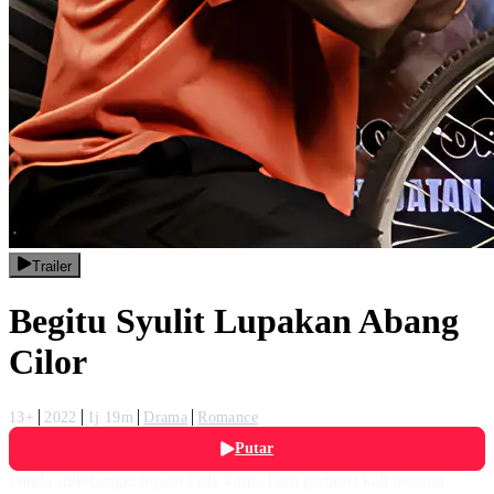
Trailer
Begitu Syulit Lupakan Abang
Cilor
13+
2022
1j 19m
Drama
Romance
Putar
Dinda sulit banget lupain Firly karna baru pertama kali nemuin