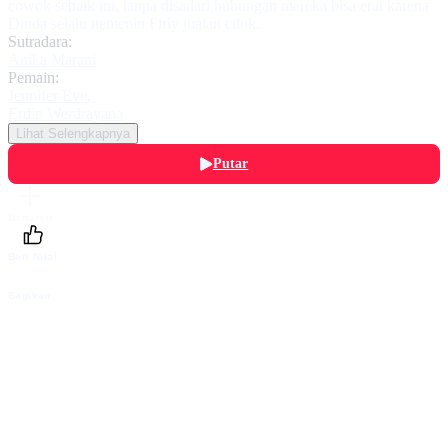
cowok sebaik ini, tanpa disadari hubungan mereka bisa erat karena
Dinda selalu nemenin Firly jualan cilok.
Sutradara:
Anika Marani
Pemain:
Jennifer Eve
,
Erdin Werdrayana
Lihat Selengkapnya
Putar
Daftarku
Beri Nilai
Bagikan