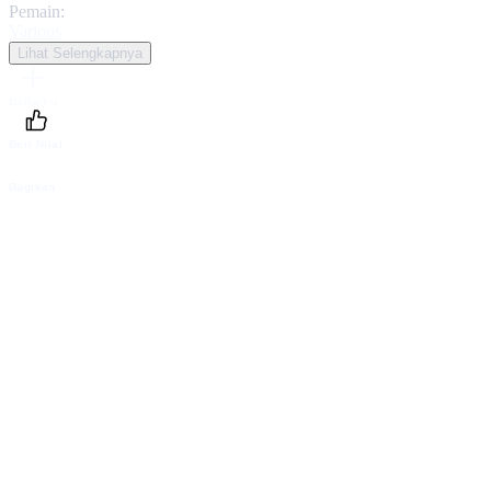
Pemain:
Various
Lihat Selengkapnya
Daftarku
Beri Nilai
Bagikan