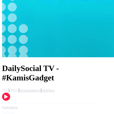
DailySocial TV -
#KamisGadget
13+
2022
Infotainment
Hobbies
Insight khas DailySocial seputar tren teknologi dan startup
Sutradara:
Various