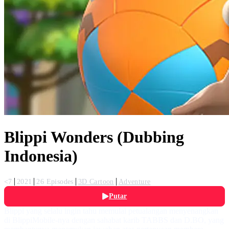
Blippi Wonders (Dubbing
Indonesia)
<7
2021
26 Episodes
3D Cartoon
Adventure
Putar
Blippi yang selalu ingin tahu memulai petualangan menyenangkan
di BlippiMobile-nya dengan sahabat karib TABBS dan D.BO, yang