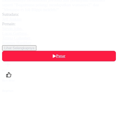
membantunya menemukan jawaban atas pertanyaan membara
seperti "Bagaimana pelangi mendapatkan warnanya?" dan
"Mengapa es loli Blippi meleleh?"
Sutradara:
Jeff Jenkins
Pemain:
Stevin John
,
Lucas Garbera
,
Teresa Gallagher
,
Rasmus Hardiker
Lihat Selengkapnya
Putar
Daftarku
Beri Nilai
Bagikan