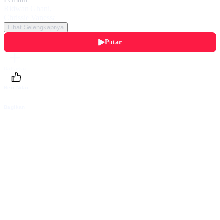
Ridwan Ghani
,
Chrissie Vanessa
Lihat Selengkapnya
Putar
Daftarku
Beri Nilai
Bagikan