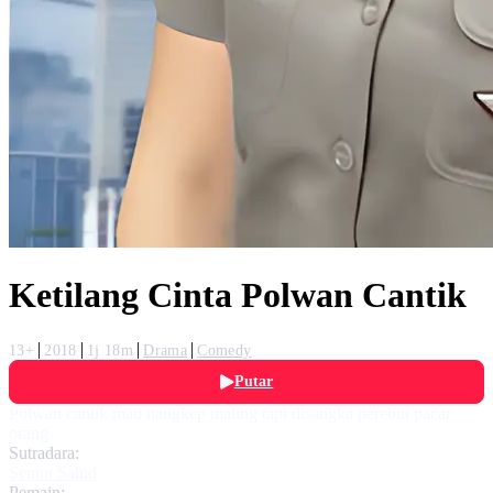
Ketilang Cinta Polwan Cantik
13+
2018
1j 18m
Drama
Comedy
Putar
Polwan cantik mau nangkep maling tapi disangka perebut pacar
orang
Sutradara:
Sentot Sahid
Pemain: