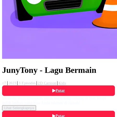
JunyTony - Lagu Bermain
<7
2023
3 Episodes
2D Cartoon
Kids
Putar
Memang menyenangkan untuk bersenang-senang di luar, tetapi
inilah latihan yang bisa Anda nikmati di rumah!
Lihat Selengkapnya
Putar