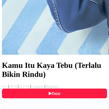
Kamu Itu Kaya Tebu (Terlalu
Bikin Rindu)
13+
2018
1j 17m
Comedy
Romance
Putar
Galih tiba-tiba dihebohkan dengan kedatangan Aki Eman yang
berdandan ala rocker. Aki Eman datang untuk menjaga Galih namun