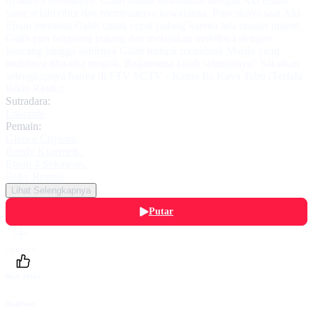
nyatanya sebaliknya. Galih malah disibukkan dengan Aki Eman
yang selalu ribut dan membuatnya kewalahan. Puncaknya saat Aki
Eman meminta Galih untuk cepat pulang karena ada urusan urgent.
Galih pun langsung pulang dan melajukan mobilnya dengan
kencang hingga akhirnya Galih hampir menabrak Marda yang
mobilnya tiba-tiba mogok. Bagaimana kisah selanjutnya? Saksikan
selengkapnya hanya di FTV SCTV - Kamu Itu Kaya Tebu (Terlalu
Bikin Rindu)
Sutradara:
Lakonde
Pemain:
Glenca Chysara
,
Rendy Kjaernett
,
Eman 4 Sekawan
,
Beby Regitia
Lihat Selengkapnya
Putar
Daftarku
Beri Nilai
Bagikan