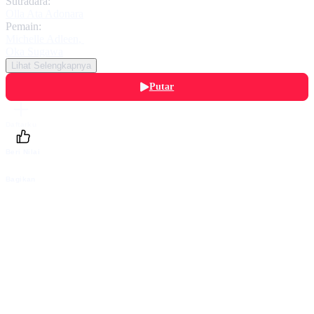
Sutradara:
Olla Ata Adonara
Pemain:
Michelle Adleen
,
Oka Sugawa
Lihat Selengkapnya
Putar
Daftarku
Beri Nilai
Bagikan