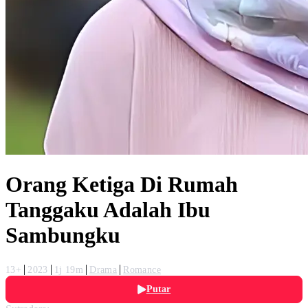
Orang Ketiga Di Rumah
Tanggaku Adalah Ibu
Sambungku
13+
2023
1j 19m
Drama
Romance
Putar