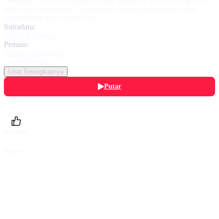
disangka, Nadya ini supplier pisang Mamanya Thomas yang buka
usaha toko roti pisang. Thomas jelas melarang mamanya untuk
ambil pisang dari tempat Nadya.
Sutradara:
Wicky V. Olindo
Pemain:
Shanice Margaretha
,
Lucky Perdana
Lihat Selengkapnya
Putar
Daftarku
Beri Nilai
Bagikan