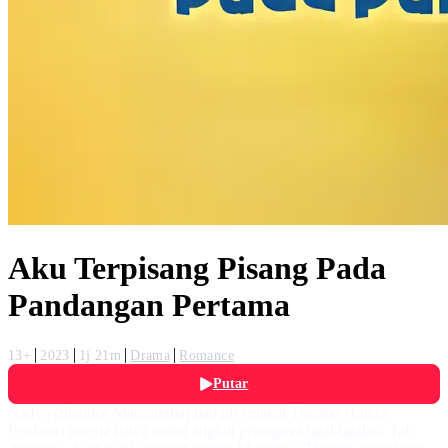
Aku Terpisang Pisang Pada
Pandangan Pertama
13+
2023
1j 21m
Drama
Romance
Putar
Nadya (Shanice Margaretha) hampir celakai Thomas (Lucky
Perdana) karena bawa mobil angkut pisangnya ugal-ugalan. Tak