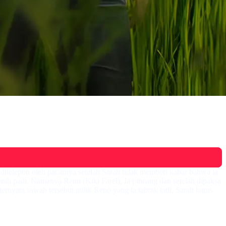
itelepon oleh pacarnya setelah Sarah tidak memberi kabar bahwa ia
ih padi. Namanya Reno (Kiki Farel), Ia pincang dan setelah dipaksa
rnyata sawah tersebut milik Reno yang ia tabrak tadi. Sarah harus