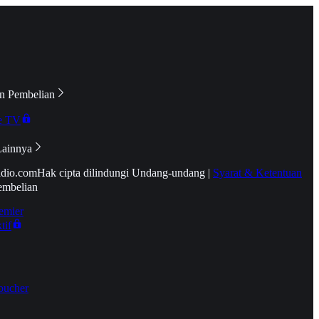
n Pembelian
e TV
Lainnya
idio.com
Hak cipta dilindungi Undang-undang
|
Syarat & Ketentuan
embelian
emier
tif
oucher