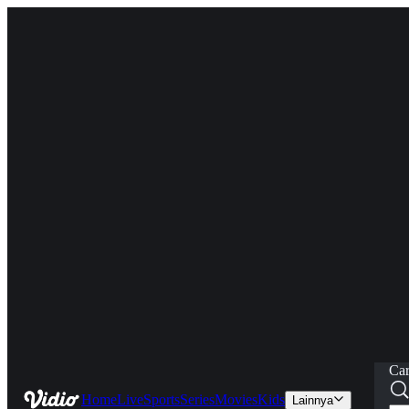
Car
Home
Live
Sports
Series
Movies
Kids
Lainnya