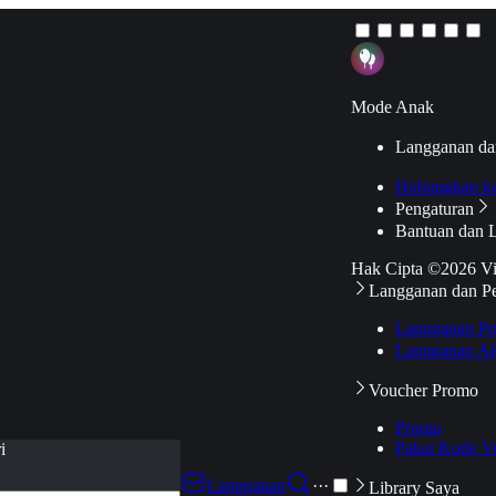
Mode Anak
Langganan da
Hubungkan k
Pengaturan
Bantuan dan 
Hak Cipta ©2026 V
Langganan dan P
Langganan Pr
Langganan Ak
Voucher Promo
Promo
Pakai Kode V
i
Langganan
···
Library Saya