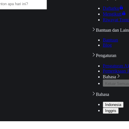
Daftarku
Mengikuti
Riwayat Tont
Bantuan dan Lain
Bantuan
Blog
Pengaturan
Pengaturan A
Pemeriksaan J
Bahasa
Keluar Semua
Bahasa
Indonesia
Inggris