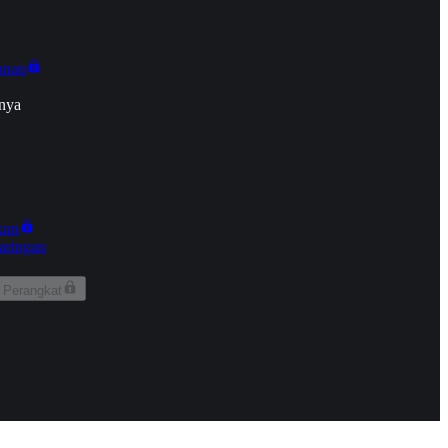
onan
nya
kun
aringan
 Perangkat