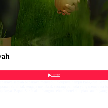
wah
Putar
paknya setelah bapaknya menyebut hidupnya hampir bangkrut. Sarah d
telponan Sarah tak sengaja menabrak seorang pemuda yang membawa ben
paknya. Bapak Sarah akan bangun sebuah hotel di tepian sawah yang te