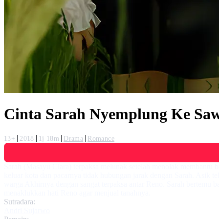
Cinta Sarah Nyemplung Ke Sa
13+
2018
1j 18m
Drama
Romance
Sarah (Masayu Clara) terpaksa melunak setelah menolak membantu ba
keluar kota dan pacarnya tidak hubungan jarak dengan Sarah. Asik 
warga Akhirnya dengan sangat terpaksa antar Reno. Sarah bertemu ba
menaklukkan hati Reno agar menjual tanahnya.
Sutradara:
Andri Sujarwo