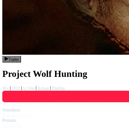
Trailer
Project Wolf Hunting
18+
2022
1j 53m
Action
Thriller
Selama ekstradisi ke Korea, sekelompok penjahat berbahaya bersatu un
Sutradara:
Kim Hong-Sun
Pemain:
Seo In-guk
,