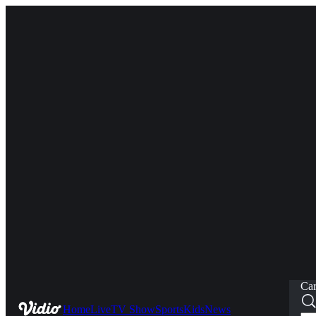
Car
Home
Live
TV Show
Sports
Kids
News