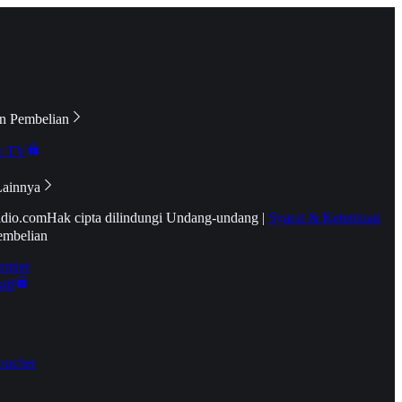
n Pembelian
e TV
Lainnya
idio.com
Hak cipta dilindungi Undang-undang
|
Syarat & Ketentuan
embelian
emier
tif
oucher