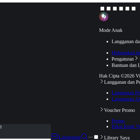
Mode Anak
Langganan da
Hubungkan k
Pengaturan
Bantuan dan 
Hak Cipta ©2026 V
Langganan dan P
Langganan Pr
Langganan Ak
Voucher Promo
Promo
Pakai Kode V
i
Langganan
···
Library Saya