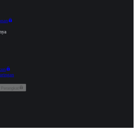
onan
nya
kun
aringan
 Perangkat