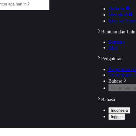
Daftarku
Mengikuti
Riwayat Tont
Bantuan dan Lain
Bantuan
Blog
Pengaturan
Pengaturan A
Pemeriksaan J
Bahasa
Keluar Semua
Bahasa
Indonesia
Inggris