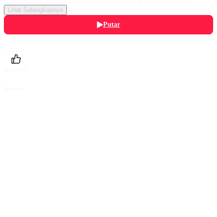
disampaikan melalui beragam lagu-lagu yang menyenangkan.
Lihat Selengkapnya
Putar
Daftarku
Beri Nilai
Bagikan