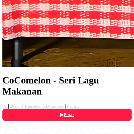
CoComelon - Seri Lagu
Makanan
<7
2023
4 Episodes
3D Cartoon
Family
Putar
CoComelon seri Lagu Makanan menceritakan tentang berbagai jenis
makanan favorite JJ & Friends. Kisah-kisah yang menyenangkan