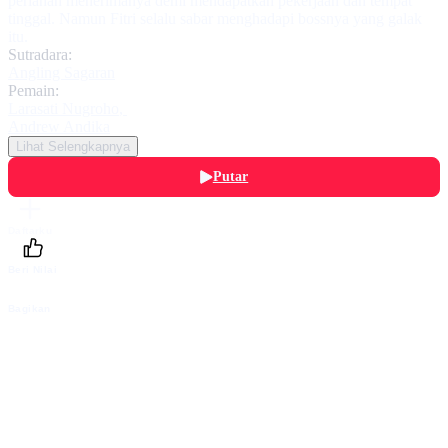
perlahan menerimanya demi mendapatkan pekerjaan dan tempat
tinggal. Namun Fitri selalu sabar menghadapi bossnya yang galak
itu.
Sutradara:
Angling Sagaran
Pemain:
Larasati Nugroho
,
Andrew Andika
Lihat Selengkapnya
Putar
Daftarku
Beri Nilai
Bagikan