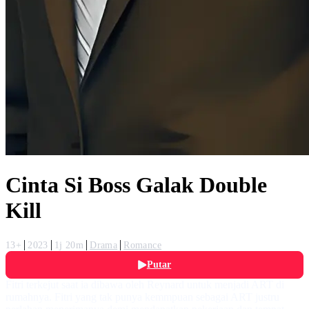
Cinta Si Boss Galak Double
Kill
13+
2023
1j 20m
Drama
Romance
Putar
Fitri terkejut saat ia dibawa oleh Reynard untuk menjadi ART di
rumahnya. Fitri yang tak punya kemmpuan sebagai ART justru