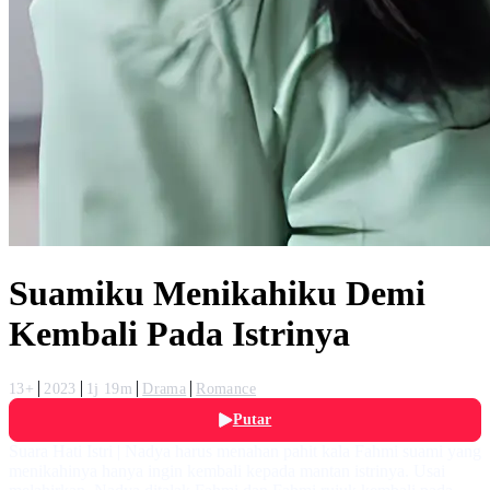
Suamiku Menikahiku Demi
Kembali Pada Istrinya
13+
2023
1j 19m
Drama
Romance
Putar
Suara Hati Istri | Nadya harus menahan pahit kala Fahmi suami yang
menikahinya hanya ingin kembali kepada mantan istrinya. Usai