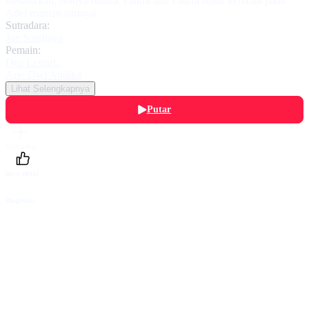
melahirkan, Nadya ditalak Fahmi dan Fahmi rujuk kembali pada
Adel mantan istrinya.
Sutradara:
Joe Sandjaya
Pemain:
Dea Lestari
,
Arie Dwi Andika
Lihat Selengkapnya
Putar
Daftarku
Beri Nilai
Bagikan