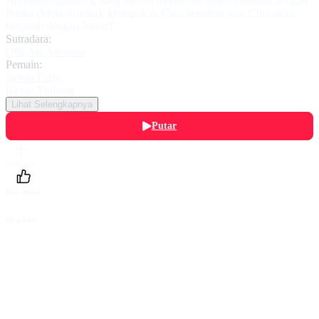
Andrean) suaminya, sang mertua mendesak Johan menikah dengan
Priska (Mela Amelia). Mempukah Citra bertahan atau Citra akan
berpisah dengan Johan?
Sutradara:
Olla Ata Adonara
Pemain:
Sylvia Fully
,
Kevin Andrean
Lihat Selengkapnya
Putar
Daftarku
Beri Nilai
Bagikan