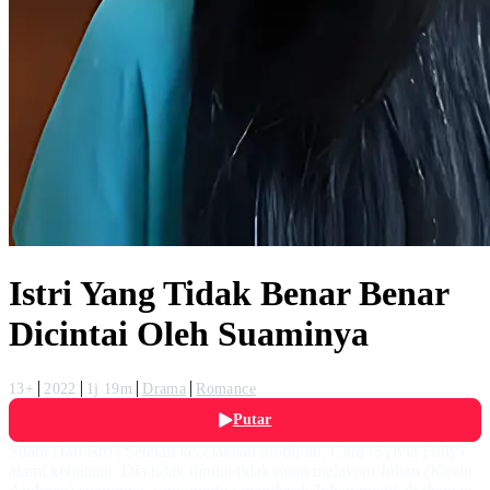
Istri Yang Tidak Benar Benar
Dicintai Oleh Suaminya
13+
2022
1j 19m
Drama
Romance
Putar
Suara Hati Istri | Setelah kecelakaan mobil itu, Citra (Sylvia Fully)
alami kebutaan. Dia tidak dinilai tidak mam melayani Johan (Kevin