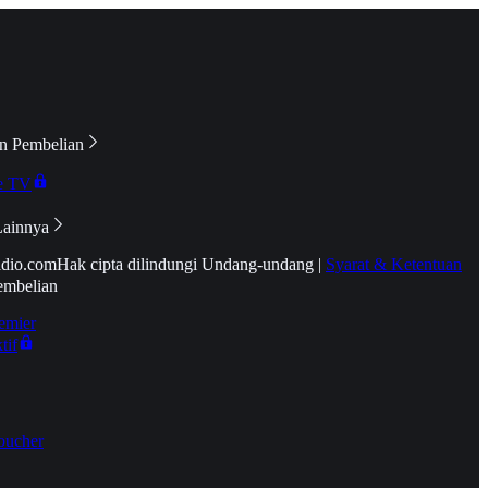
n Pembelian
e TV
Lainnya
idio.com
Hak cipta dilindungi Undang-undang
|
Syarat & Ketentuan
embelian
emier
tif
oucher