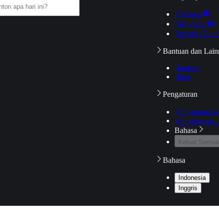
Daftarku
Mengikuti
Riwayat Tont
Bantuan dan Lain
Bantuan
Blog
Pengaturan
Pengaturan A
Pemeriksaan J
Bahasa
Keluar Semua
Bahasa
Indonesia
Inggris