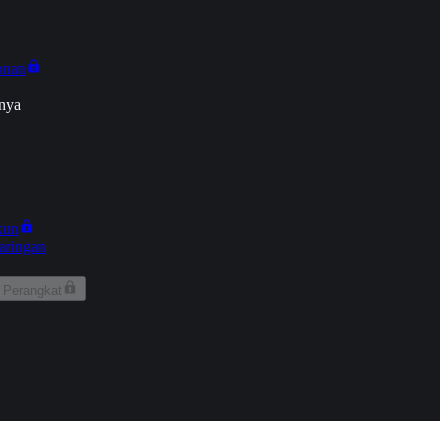
onan
nya
kun
aringan
 Perangkat