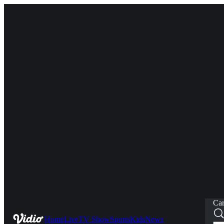
Car
Home
Live
TV Show
Sports
Kids
News