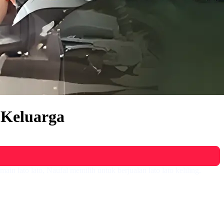
 Keluarga
lato lato, Naufal memilih untuk berjualan lato lato keliling.