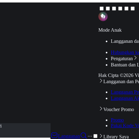
Mode Anak
Langganan da
Hubungkan k
Pengaturan
Bantuan dan 
Hak Cipta ©2026 V
Langganan dan P
Langganan Pr
Langganan Ak
Voucher Promo
Promo
Pakai Kode V
i
Langganan
···
Library Saya