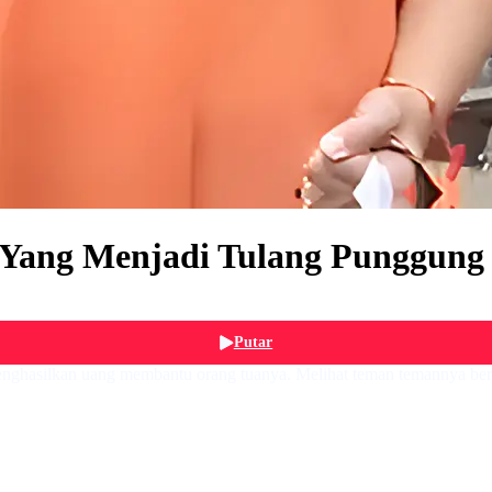
o Yang Menjadi Tulang Punggung
Putar
asilkan uang membantu orang tuanya. Melihat teman temannya bermain 