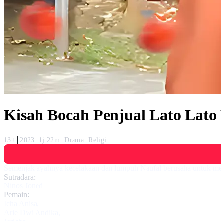
Kisah Bocah Penjual Lato Lat
13+
2023
1j 22m
Drama
Religi
Semenjak ayahnya kecelakaan dan lumpuh Naufal berusaha untuk mengh
Sutradara:
Ninos Joned
Pemain:
Icha Anisa
,
Arie Dwi Andika
,