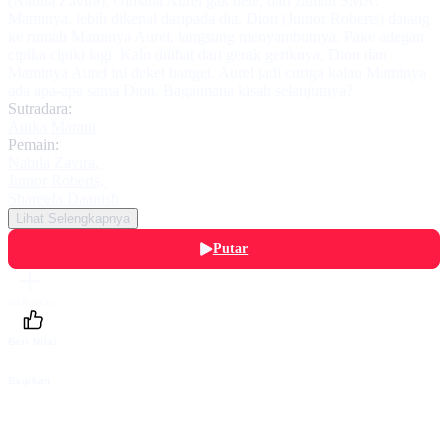
(Nabila Zavira). Gimana Aurel gak bete, dari zaman SMA.
Maminya, lebih dikenal daripada dia. Dion (Junior Roberts) datang
ke rumah Maminya Aurel, langsung menyambutnya. Pake adegan
cipika cipiki lagi. Kalo dilihat dari gerak geriknya, Dion dan
Maminya Aurel ini deket banget. Aurel jadi curiga kalau Maminya
ada apa-apa sama Dion. Bagaimana kisah selanjutnya?
Sutradara:
Anika Marani
Pemain:
Nabila Zavira
,
Junior Roberts
,
Shareefa Daanish
Lihat Selengkapnya
Putar
Daftarku
Beri Nilai
Bagikan