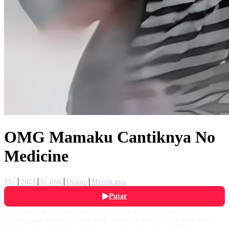
OMG Mamaku Cantiknya No
Medicine
13+
2023
1j 19m
Drama
Melodrama
Putar
Punya mama yang cantik, langsing dan awet muda, mungkin
kebanggaan tersendiri buat anak-anak lain tapi enggak buat Aurel