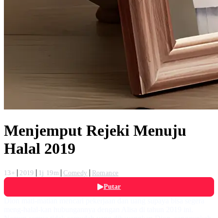
Menjemput Rejeki Menuju
Halal 2019
13+
2019
1j 19m
Comedy
Romance
Putar
Dion mati-matian mencari pekerjaan dan uang supaya bisa segera
meng-halal-kan hubungannya dengan Alisa di tahun 2019 ini.