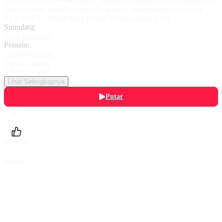
Namun semua tidak semudah yang dibayangkan Dion, sanggupkah
dirinya meng-halal-kan Alisa? Saksikan selengkapnya hanya di
FTV SCTV - Menjemput Rejeki Menuju Halal 2019
Sutradara:
Asep Kusdinar
Pemain:
Lucky Perdana
,
Bunga Zainal
,
Edwin Syarief
Lihat Selengkapnya
Putar
Daftarku
Beri Nilai
Bagikan