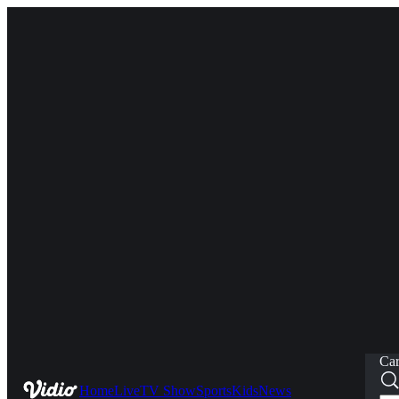
Car
Home
Live
TV Show
Sports
Kids
News