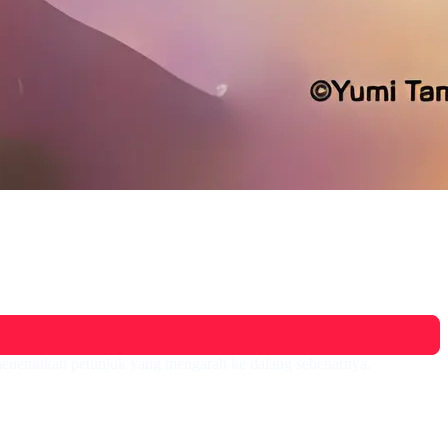
 menemukan petunjuk yang mengarah ke dalang sebenarnya.