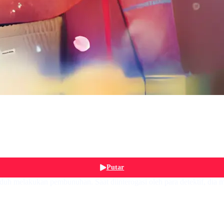
Putar
uh melakukan pembunuhan. Saat diinterogasi oleh para detektif, dia