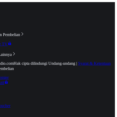
n Pembelian
e TV
Lainnya
idio.com
Hak cipta dilindungi Undang-undang
|
Syarat & Ketentuan
embelian
emier
tif
oucher