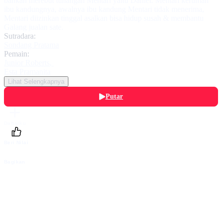
bahkan merebut tunangan Mentari yaitu Daniel. Mentari kerumah
ibu kandungnya, awalnya ibu kandung Mentari tidak menerima,
Mentari diizinkan tinggal asalkan bisa hidup susah & membantu
Galang jualan sate.
Sutradara:
Sondang Pratama
Pemain:
Junior Roberts
,
Esta Pramanita
Lihat Selengkapnya
Putar
Daftarku
Beri Nilai
Bagikan