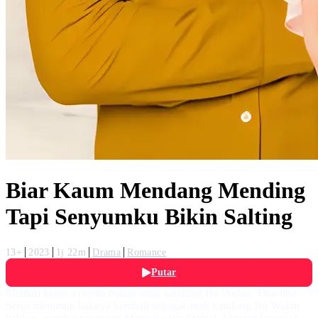
Biar Kaum Mendang Mending
Tapi Senyumku Bikin Salting
13+
2023
1j 22m
Drama
Romance
Putar
Mentari kaget ternyata bukan anak kandung Bu Wulan. Tiba-tiba
Senja menuntut haknya kembali sebagai anak kandung Bu Wulan