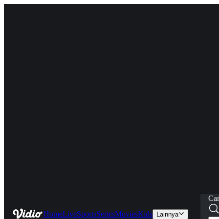
Car
Home
Live
Sports
Series
Movies
Kids
Lainnya