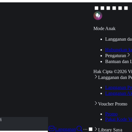
Mode Anak
Langganan da
Hubungkan k
Pengaturan
Bantuan dan 
Hak Cipta ©2026 V
Langganan dan P
Langganan Pr
Langganan Ak
Voucher Promo
Promo
Pakai Kode V
i
Langganan
···
Library Saya