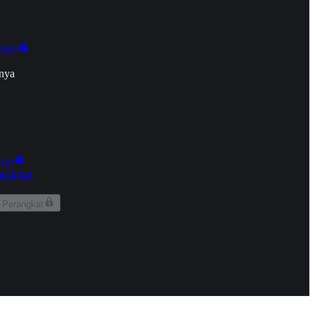
onan
nya
kun
aringan
 Perangkat