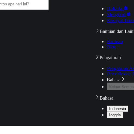
Daftarku
Mengikuti
Riwayat Tont
Bantuan dan Lain
Bantuan
Blog
Pengaturan
Pengaturan A
Pemeriksaan J
Bahasa
Keluar Semua
Bahasa
Indonesia
Inggris