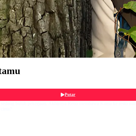
ntamu
Putar
a sedang butuh pekerjaan. Akhirnya Reno membawa Kania ke resto mil
 cinta?