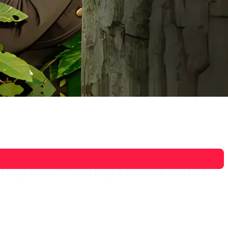
ik Bagus temannya. Ternyata Bagus & Kania sudah saling kenal.