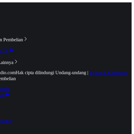
n Pembelian
e TV
Lainnya
idio.com
Hak cipta dilindungi Undang-undang
|
Syarat & Ketentuan
embelian
emier
tif
oucher