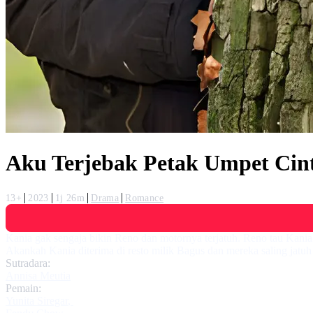
Aku Terjebak Petak Umpet Ci
13+
2023
1j 26m
Drama
Romance
Kania gak sengaja bikin Reno dan motornya terjatuh. Reno tau Kani
Akankah Kania diterima di resto milik Bagus dan mereka saling jatuh
Sutradara:
Annisa Meutia
Pemain:
Yunita Siregar
,