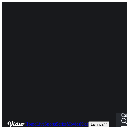
Car
Home
Live
Sports
Series
Movies
Kids
Lainnya