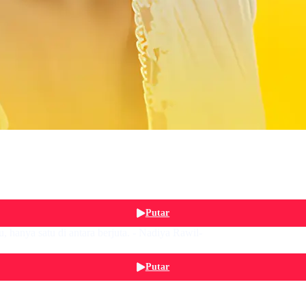
Putar
 hanya satu di antara berjuta. - Nadiya Rawil-
Putar