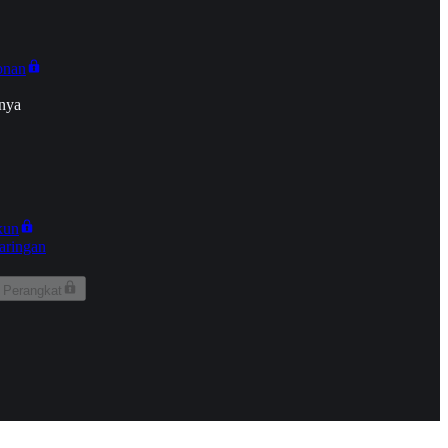
onan
nya
kun
aringan
 Perangkat