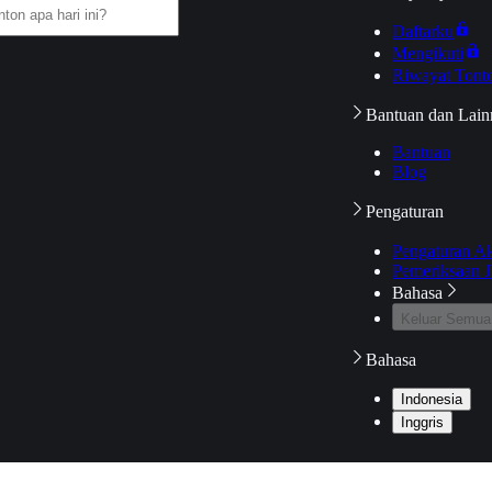
Daftarku
Mengikuti
Riwayat Tont
Bantuan dan Lain
Bantuan
Blog
Pengaturan
Pengaturan A
Pemeriksaan J
Bahasa
Keluar Semua
Bahasa
Indonesia
Inggris