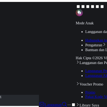
Mode Anak
Langganan da
Hubungkan k
Pengaturan
Bantuan dan 
Hak Cipta ©2026 V
Langganan dan P
Langganan Pr
Langganan Ak
Voucher Promo
Promo
Pakai Kode V
i
Langganan
···
Library Saya