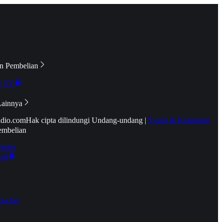
n Pembelian
e TV
Lainnya
idio.com
Hak cipta dilindungi Undang-undang
|
Syarat & Ketentuan
embelian
emier
tif
oucher