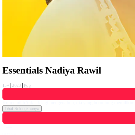
Essentials Nadiya Rawil
13+
2023
Pop
Ku memilih 'tuk tak lagi mengenalmu, dia yang beruntung memilikimu,
Lihat Selengkapnya
Daftarku