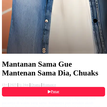
Mantanan Sama Gue
Mantenan Sama Dia, Chuaks
13+
2023
1j 24m
Drama
Romance
Putar
Tasya dan Suji bertemu di taman saat keduanya diputusin oleh
pacarnya di waktu yang sama. Keduanya pun semakin akrab