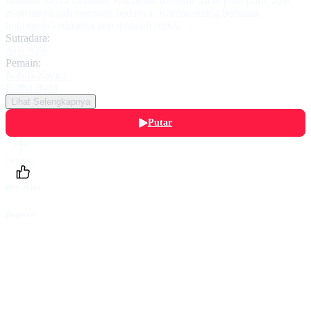
lantaran Tasya meminta Suji untuk menjadi pacar pura-pura, agar
mantannya jadi cemburu padanya. Karena sering bersama,
hubungan keduanya pun menjadi serius.
Sutradara:
Arie Azis
Pemain:
Nabila Zavira
,
Ridho Illahi
Lihat Selengkapnya
Putar
Daftarku
Beri Nilai
Bagikan