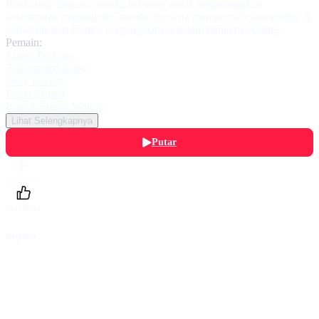
Bootcamp' dimana mereka bersaing untuk memenangkan
kesempatan magang di Greenfields, serta memperoleh knowledge &
soft-skills dari mentor berpengalaman dalam dunia marketing.
Pemain:
Ernest Prakasa
,
Fellexandro Ruby
,
Desy Bachir
,
Fiona Anjani
,
Patrick Sugito Walujo
Lihat Selengkapnya
Putar
Daftarku
Beri Nilai
Bagikan