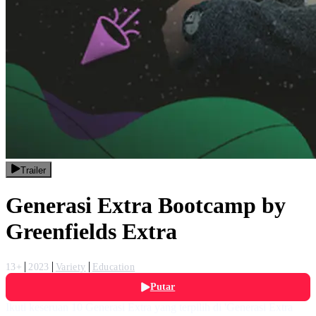
Trailer
Generasi Extra Bootcamp by
Greenfields Extra
13+
2023
Variety
Education
Putar
Ikuti keseruan 10 Generasi Extra yang terpilih di 'Generasi Extra