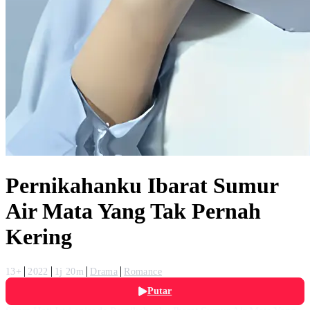
Pernikahanku Ibarat Sumur
Air Mata Yang Tak Pernah
Kering
13+
2022
1j 20m
Drama
Romance
Putar