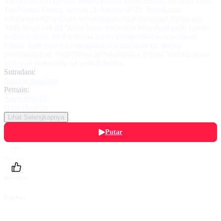
Suara Hati Istri episode Pernikahanku Ibarat Sumur Air Mata Yang
Tak Pernah Kering, tayang 21 Agustus 2022. Pernikahan
seharusnya menjadikan kebahagiaan untuk pasangan Nirina dan
Yudi, tetapi kali ini Nirina harus menerima kenyataan pahit karena
perhikahan itu. Yudi ternyata hanya mempermainkan perasaan
Nirina, Yudi juga tega menghianati pernikahan itu dengan
perselingkuhan. Bagi Nirina pernikahannya dengan Yudi itu ibarat
sumur air mata yang tak pernah kering.
Sutradara:
Nanang Istiabudi
Pemain:
Arida Nuraini
,
Hans Hosman
Lihat Selengkapnya
Putar
Daftarku
Beri Nilai
Bagikan